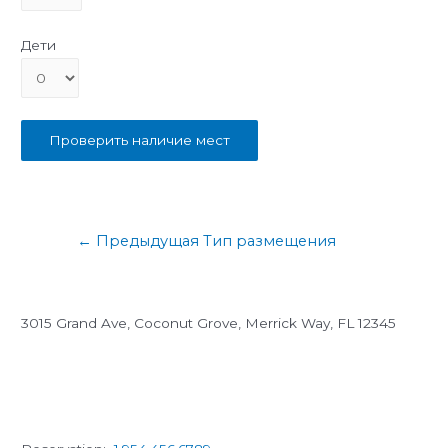
Дети
Навигация
←
Предыдущая Тип размещения
по
записям
3015 Grand Ave, Coconut Grove, Merrick Way, FL 12345